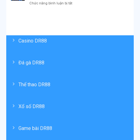
ở
Chức năng bình luận bị tắt
jackpot
họa
DR88
khủng
3D
tặng
tại
cực
thưởng
DR88
đẹp,
nổ
bắn
hũ
là
mỗi
trúng
Casino DR88
ngày
–
nhận
ngay
tiền
Đá gà DR88
mặt
Thể thao DR88
Xổ số DR88
Game bài DR88