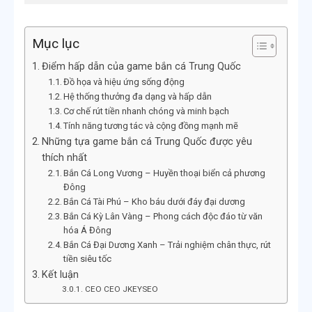
Mục lục
Điểm hấp dẫn của game bắn cá Trung Quốc
Đồ họa và hiệu ứng sống động
Hệ thống thưởng đa dạng và hấp dẫn
Cơ chế rút tiền nhanh chóng và minh bạch
Tính năng tương tác và cộng đồng mạnh mẽ
Những tựa game bắn cá Trung Quốc được yêu
thích nhất
Bắn Cá Long Vương – Huyền thoại biển cả phương
Đông
Bắn Cá Tài Phú – Kho báu dưới đáy đại dương
Bắn Cá Kỳ Lân Vàng – Phong cách độc đáo từ văn
hóa Á Đông
Bắn Cá Đại Dương Xanh – Trải nghiệm chân thực, rút
tiền siêu tốc
Kết luận
CEO CEO JKEYSEO