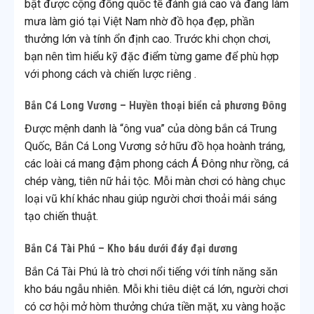
bật được cộng đồng quốc tế đánh giá cao và đang làm
mưa làm gió tại Việt Nam nhờ đồ họa đẹp, phần
thưởng lớn và tính ổn định cao. Trước khi chọn chơi,
bạn nên tìm hiểu kỹ đặc điểm từng game để phù hợp
với phong cách và chiến lược riêng .
Bắn Cá Long Vương – Huyền thoại biển cả phương Đông
Được mệnh danh là “ông vua” của dòng bắn cá Trung
Quốc, Bắn Cá Long Vương sở hữu đồ họa hoành tráng,
các loài cá mang đậm phong cách Á Đông như rồng, cá
chép vàng, tiên nữ hải tộc. Mỗi màn chơi có hàng chục
loại vũ khí khác nhau giúp người chơi thoải mái sáng
tạo chiến thuật.
Bắn Cá Tài Phú – Kho báu dưới đáy đại dương
Bắn Cá Tài Phú là trò chơi nổi tiếng với tính năng săn
kho báu ngẫu nhiên. Mỗi khi tiêu diệt cá lớn, người chơi
có cơ hội mở hòm thưởng chứa tiền mặt, xu vàng hoặc