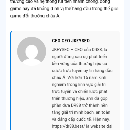
thưởng cao và hệ thống rút tiền nhanh chóng, dòng
game này đã khẳng định vị thế hàng đầu trong thế giới
game đổi thưởng châu Á.
CEO CEO JKEYSEO
JKEYSEO – CEO của DR88, là
người đứng sau sự phát triển
bền vững của thương hiệu cá
cược trực tuyến uy tín hàng đầu
châu Á. Với hơn 15 năm kinh
nghiệm trong lĩnh vực giải trí
trực tuyến và chiến lược phát
triển thương hiệu, anh đã góp
phần đưa DR88 trở thành nền
tảng giải trí minh bạch, an toàn
và đẳng cấp quốc tế. Hiện nay,
https://dr88.best/ là website đại