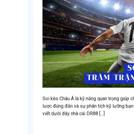
Soi kèo Châu Á là kỹ năng quan trọng giúp ch
lược đúng đắn và sự phân tích kỹ lưỡng bạn h
viết dưới đây nhà cái DR88 […]