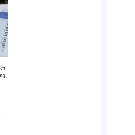
ích
ong