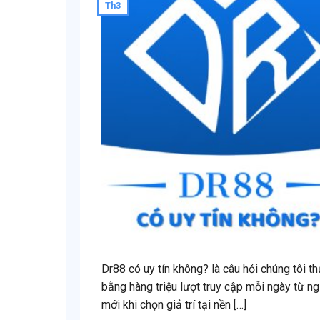
Th3
Dr88 có uy tín không? là câu hỏi chúng tôi
bằng hàng triệu lượt truy cập mỗi ngày từ ng
mới khi chọn giả trí tại nền […]