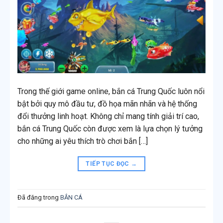
Trong thế giới game online, bắn cá Trung Quốc luôn nổi
bật bởi quy mô đầu tư, đồ họa mãn nhãn và hệ thống
đổi thưởng linh hoạt. Không chỉ mang tính giải trí cao,
bắn cá Trung Quốc còn được xem là lựa chọn lý tưởng
cho những ai yêu thích trò chơi bắn […]
TIẾP TỤC ĐỌC
→
Đã đăng trong
BẮN CÁ