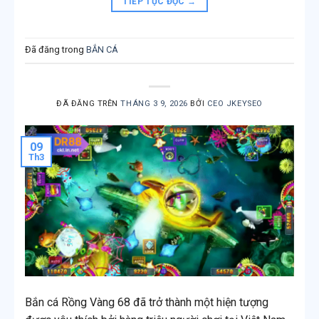
TIẾP TỤC ĐỌC
→
Đã đăng trong
BẮN CÁ
ĐÃ ĐĂNG TRÊN
THÁNG 3 9, 2026
BỞI
CEO JKEYSEO
09
Th3
Bắn cá Rồng Vàng 68 đã trở thành một hiện tượng