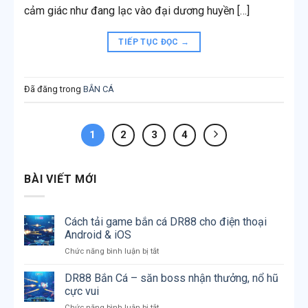
cảm giác như đang lạc vào đại dương huyền […]
TIẾP TỤC ĐỌC
→
Đã đăng trong
BẮN CÁ
1
2
3
4
BÀI VIẾT MỚI
Cách tải game bắn cá DR88 cho điện thoại
Android & iOS
ở
Chức năng bình luận bị tắt
Cách
tải
DR88 Bắn Cá – săn boss nhận thưởng, nổ hũ
game
cực vui
bắn
ở
Chức năng bình luận bị tắt