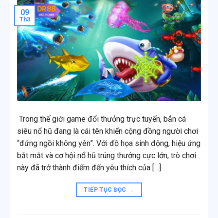
09
Th3
Trong thế giới game đổi thưởng trực tuyến, bắn cá
siêu nổ hũ đang là cái tên khiến cộng đồng người chơi
“đứng ngồi không yên”. Với đồ họa sinh động, hiệu ứng
bắt mắt và cơ hội nổ hũ trúng thưởng cực lớn, trò chơi
này đã trở thành điểm đến yêu thích của […]
TIẾP TỤC ĐỌC
→