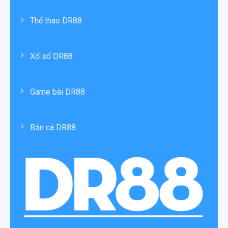
Thể thao DR88
Xổ số DR88
Game bài DR88
Bắn cá DR88