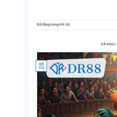
Đã đăng trong
ĐÁ GÀ
ĐÃ ĐĂNG 
09
Th3