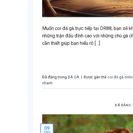
Muốn coi đá gà trực tiếp tại DR88, bạn sẽ k
những trận đấu đỉnh cao với những chú gà chiế
cần thiết giúp bạn hiểu rõ […]
Đã đăng trong
ĐÁ GÀ
|
Được gắn thẻ
coi đá gà onli
nhanh
ĐÃ ĐĂNG 
09
Th3