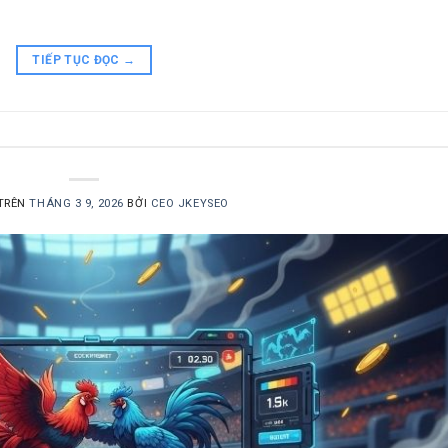
TIẾP TỤC ĐỌC
→
TRÊN
THÁNG 3 9, 2026
BỞI
CEO JKEYSEO