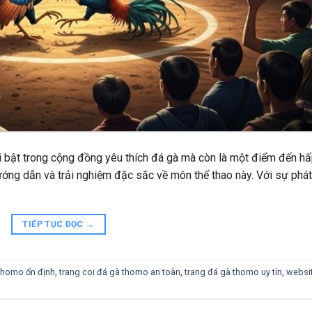
i bật trong cộng đồng yêu thích đá gà mà còn là một điểm đến h
ướng dẫn và trải nghiệm đặc sắc về môn thể thao này. Với sự phát
TIẾP TỤC ĐỌC
→
 thomo ổn định
,
trang coi đá gà thomo an toàn
,
trang đá gà thomo uy tín
,
websi