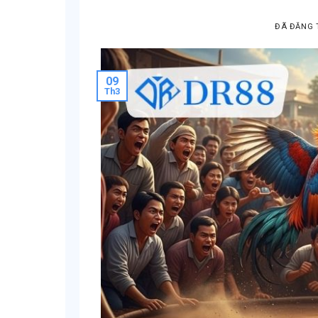
ĐÃ ĐĂNG 
09
Th3