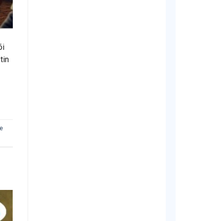
õi
tin
ve