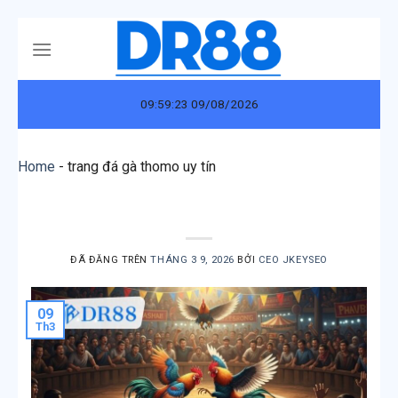
Chuyển
đến
nội
dung
09:59:23 09/08/2026
Home
-
trang đá gà thomo uy tín
ĐÃ ĐĂNG TRÊN
THÁNG 3 9, 2026
BỞI
CEO JKEYSEO
09
Th3