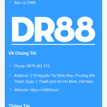
Bắn cá DR88
Về Chúng Tôi
Phone: 0879 462 315
Address: 218 Nguyễn Thị Minh Khai, Phường Bến
Thành, Quận 1, Thành phố Hồ Chí Minh, Việt Nam
Website: https://dr88.best/
Thông Tin