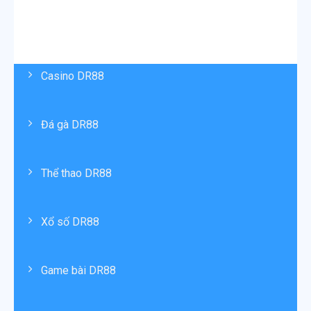
DR88
khủng
3D
tặng
tại
cực
thưởng
DR88
đẹp,
nổ
bắn
hũ
là
mỗi
trúng
Casino DR88
ngày
–
nhận
ngay
tiền
Đá gà DR88
mặt
Thể thao DR88
Xổ số DR88
Game bài DR88