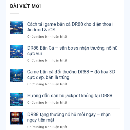
BÀI VIẾT MỚI
Cách tải game bắn cá DR88 cho điện thoại
Android & iOS
ở
Chức năng bình luận bị tắt
Cách
tải
DR88 Bắn Cá – săn boss nhận thưởng, nổ hũ
game
cực vui
bắn
ở
Chức năng bình luận bị tắt
cá
DR88
DR88
Bắn
Game bắn cá đổi thưởng DR88 – đồ họa 3D
cho
Cá
điện
cực đẹp, bắn là trúng
–
thoại
ở
Chức năng bình luận bị tắt
săn
Android
Game
boss
&
bắn
Hướng dẫn săn hũ jackpot khủng tại DR88
nhận
iOS
cá
thưởng,
ở
Chức năng bình luận bị tắt
đổi
nổ
Hướng
thưởng
hũ
dẫn
DR88 tặng thưởng nổ hũ mỗi ngày – nhận
DR88
cực
săn
–
ngay tiền mặt
vui
hũ
đồ
ở
Chức năng bình luận bị tắt
jackpot
họa