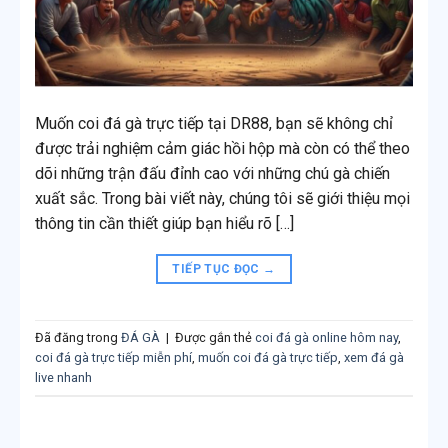
Muốn coi đá gà trực tiếp tại DR88, bạn sẽ không chỉ
được trải nghiệm cảm giác hồi hộp mà còn có thể theo
dõi những trận đấu đỉnh cao với những chú gà chiến
xuất sắc. Trong bài viết này, chúng tôi sẽ giới thiệu mọi
thông tin cần thiết giúp bạn hiểu rõ […]
TIẾP TỤC ĐỌC
→
Đã đăng trong
ĐÁ GÀ
|
Được gắn thẻ
coi đá gà online hôm nay
,
coi đá gà trực tiếp miễn phí
,
muốn coi đá gà trực tiếp
,
xem đá gà
live nhanh