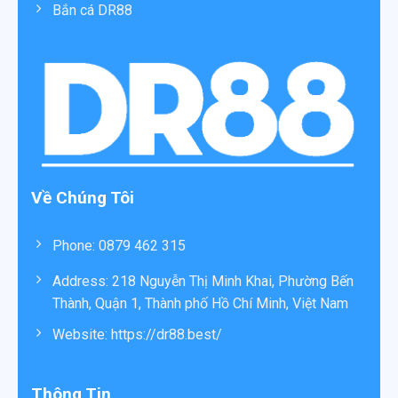
Bắn cá DR88
Về Chúng Tôi
Phone: 0879 462 315
Address: 218 Nguyễn Thị Minh Khai, Phường Bến
Thành, Quận 1, Thành phố Hồ Chí Minh, Việt Nam
Website: https://dr88.best/
Thông Tin