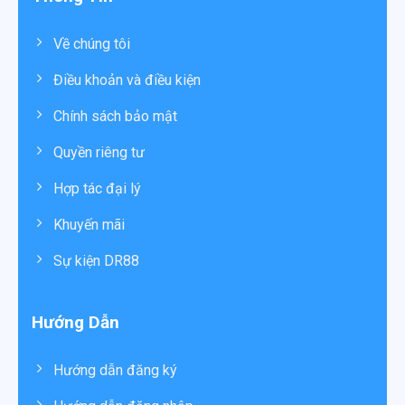
Về chúng tôi
Điều khoản và điều kiện
Chính sách bảo mật
Quyền riêng tư
Hợp tác đại lý
Khuyến mãi
Sự kiện DR88
Hướng Dẫn
Hướng dẫn đăng ký