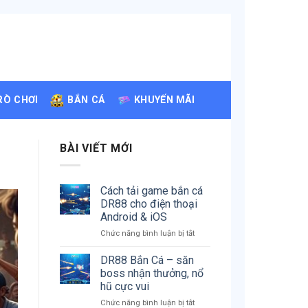
RÒ CHƠI
BẮN CÁ
KHUYẾN MÃI
BÀI VIẾT MỚI
Cách tải game bắn cá
DR88 cho điện thoại
Android & iOS
ở
Chức năng bình luận bị tắt
Cách
tải
DR88 Bắn Cá – săn
game
boss nhận thưởng, nổ
bắn
hũ cực vui
cá
ở
Chức năng bình luận bị tắt
DR88