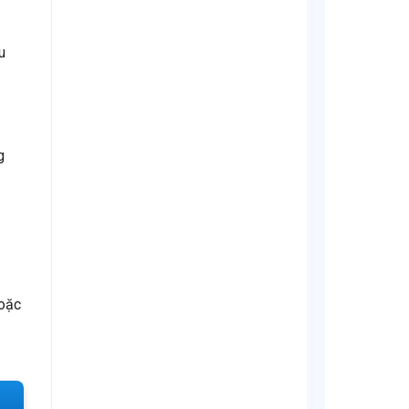
u
g
hoặc