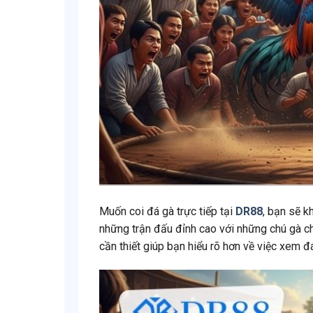
Muốn coi đá gà trực tiếp tại
DR88
, bạn sẽ k
những trận đấu đỉnh cao với những chú gà chiế
cần thiết giúp bạn hiểu rõ hơn về việc xem đá