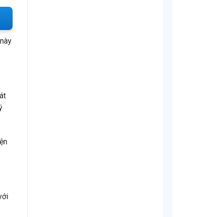
 này
át
ý
iện
với