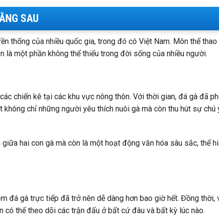
ĐẰNG SAU
yền thống của nhiều quốc gia, trong đó có Việt Nam. Môn thể thao
òn là một phần không thể thiếu trong đời sống của nhiều người.
ác chiến kê tại các khu vực nông thôn. Với thời gian, đá gà đã ph
út không chỉ những người yêu thích nuôi gà mà còn thu hút sự chú 
 giữa hai con gà mà còn là một hoạt động văn hóa sâu sắc, thể h
em đá gà trực tiếp đã trở nên dễ dàng hơn bao giờ hết. Đồng thời, 
n có thể theo dõi các trận đấu ở bất cứ đâu và bất kỳ lúc nào.