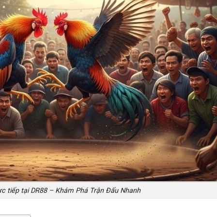
ực tiếp tại DR88 – Khám Phá Trận Đấu Nhanh