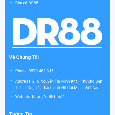
Bắn cá DR88
Về Chúng Tôi
Phone: 0879 462 315
Address: 218 Nguyễn Thị Minh Khai, Phường Bến
Thành, Quận 1, Thành phố Hồ Chí Minh, Việt Nam
Website: https://dr88.best/
Thông Tin