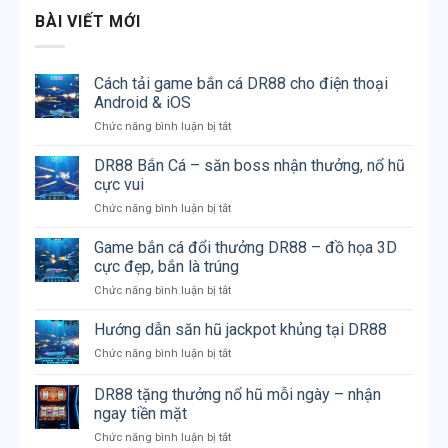
BÀI VIẾT MỚI
Cách tải game bắn cá DR88 cho điện thoại
Android & iOS
ở
Chức năng bình luận bị tắt
Cách
tải
DR88 Bắn Cá – săn boss nhận thưởng, nổ hũ
game
cực vui
bắn
ở
Chức năng bình luận bị tắt
cá
DR88
DR88
Bắn
Game bắn cá đổi thưởng DR88 – đồ họa 3D
cho
Cá
điện
cực đẹp, bắn là trúng
–
thoại
ở
Chức năng bình luận bị tắt
săn
Android
Game
boss
&
bắn
Hướng dẫn săn hũ jackpot khủng tại DR88
nhận
iOS
cá
thưởng,
ở
Chức năng bình luận bị tắt
đổi
nổ
Hướng
thưởng
hũ
dẫn
DR88 tặng thưởng nổ hũ mỗi ngày – nhận
DR88
cực
săn
–
ngay tiền mặt
vui
hũ
đồ
ở
Chức năng bình luận bị tắt
jackpot
họa