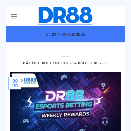
Chuyển
đến
nội
dung
04:29:44 07/08/2026
ĐÃ ĐĂNG TRÊN
THÁNG 3 9, 2026
BỞI
CEO JKEYSEO
09
Th3