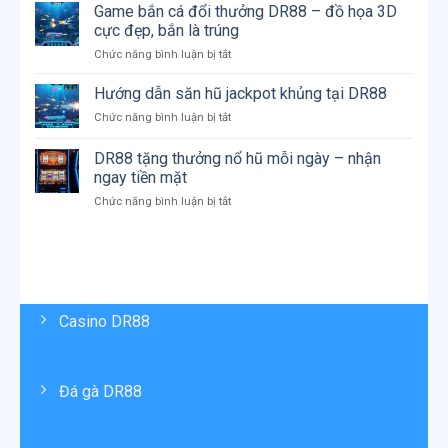
Bắn
Game bắn cá đổi thưởng DR88 – đồ họa 3D
cho
Cá
điện
cực đẹp, bắn là trúng
–
thoại
ở
Chức năng bình luận bị tắt
săn
Android
Game
boss
&
bắn
Hướng dẫn săn hũ jackpot khủng tại DR88
nhận
iOS
cá
thưởng,
ở
Chức năng bình luận bị tắt
đổi
nổ
Hướng
thưởng
hũ
dẫn
DR88 tặng thưởng nổ hũ mỗi ngày – nhận
DR88
cực
săn
–
ngay tiền mặt
vui
hũ
đồ
ở
Chức năng bình luận bị tắt
jackpot
họa
DR88
khủng
3D
tặng
tại
cực
thưởng
DR88
đẹp,
nổ
bắn
hũ
là
mỗi
trúng
Casino DR88
ngày
–
nhận
ngay
tiền
Đá gà DR88
mặt