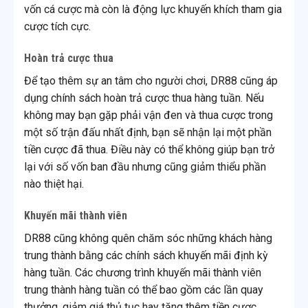
vốn cá cược mà còn là động lực khuyến khích tham gia
cược tích cực.
Hoàn trả cược thua
Để tạo thêm sự an tâm cho người chơi, DR88 cũng áp
dụng chính sách hoàn trả cược thua hàng tuần. Nếu
không may bạn gặp phải vận đen và thua cược trong
một số trận đấu nhất định, bạn sẽ nhận lại một phần
tiền cược đã thua. Điều này có thể không giúp bạn trở
lại với số vốn ban đầu nhưng cũng giảm thiểu phần
nào thiệt hại.
Khuyến mãi thành viên
DR88 cũng không quên chăm sóc những khách hàng
trung thành bằng các chính sách khuyến mãi định kỳ
hàng tuần. Các chương trình khuyến mãi thành viên
trung thành hàng tuần có thể bao gồm các lần quay
thưởng, giảm giá thủ tục hay tặng thêm tiền cược.