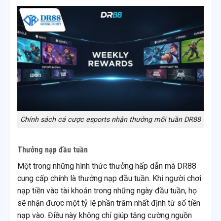
Chính sách cá cược esports nhận thưởng mỗi tuần DR88
Thưởng nạp đầu tuần
Một trong những hình thức thưởng hấp dẫn mà DR88
cung cấp chính là thưởng nạp đầu tuần. Khi người chơi
nạp tiền vào tài khoản trong những ngày đầu tuần, họ
sẽ nhận được một tỷ lệ phần trăm nhất định từ số tiền
nạp vào. Điều này không chỉ giúp tăng cường nguồn