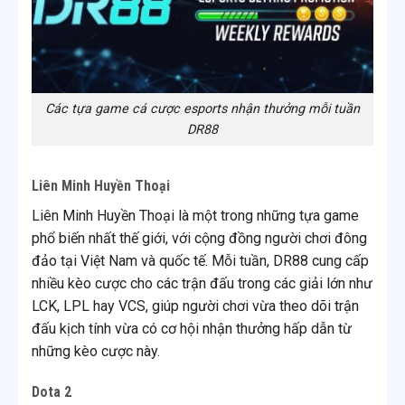
Các tựa game cá cược esports nhận thưởng mỗi tuần
DR88
Liên Minh Huyền Thoại
Liên Minh Huyền Thoại là một trong những tựa game
phổ biến nhất thế giới, với cộng đồng người chơi đông
đảo tại Việt Nam và quốc tế. Mỗi tuần, DR88 cung cấp
nhiều kèo cược cho các trận đấu trong các giải lớn như
LCK, LPL hay VCS, giúp người chơi vừa theo dõi trận
đấu kịch tính vừa có cơ hội nhận thưởng hấp dẫn từ
những kèo cược này.
Dota 2