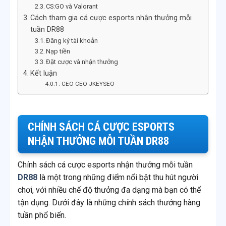
CS:GO và Valorant
Cách tham gia cá cược esports nhận thưởng mỗi
tuần DR88
Đăng ký tài khoản
Nạp tiền
Đặt cược và nhận thưởng
Kết luận
CEO CEO JKEYSEO
CHÍNH SÁCH CÁ CƯỢC ESPORTS
NHẬN THƯỞNG MỖI TUẦN DR88
Chính sách cá cược esports nhận thưởng mỗi tuần
DR88
là một trong những điểm nổi bật thu hút người
chơi, với nhiều chế độ thưởng đa dạng mà bạn có thể
tận dụng. Dưới đây là những chính sách thưởng hàng
tuần phổ biến.