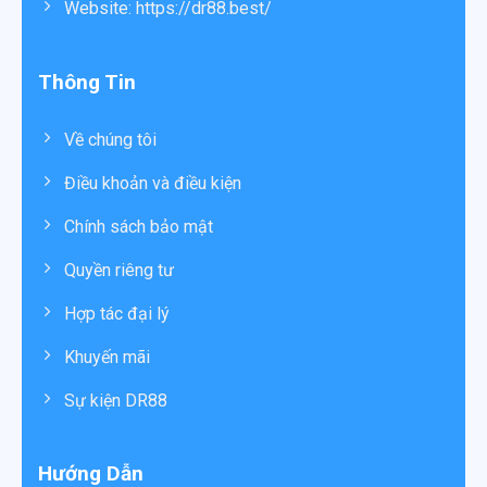
Website: https://dr88.best/
Thông Tin
Về chúng tôi
Điều khoản và điều kiện
Chính sách bảo mật
Quyền riêng tư
Hợp tác đại lý
Khuyến mãi
Sự kiện DR88
Hướng Dẫn