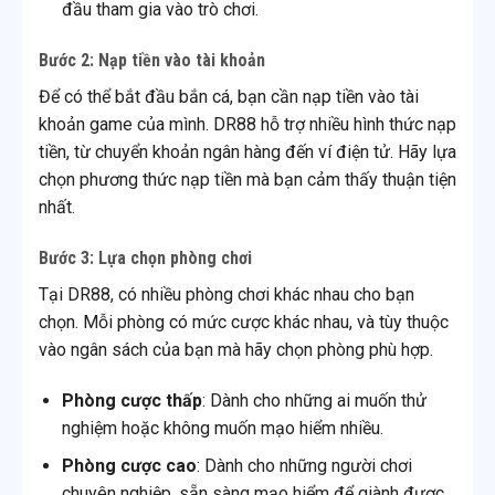
đầu tham gia vào trò chơi.
Bước 2: Nạp tiền vào tài khoản
Để có thể bắt đầu bắn cá, bạn cần nạp tiền vào tài
khoản game của mình. DR88 hỗ trợ nhiều hình thức nạp
tiền, từ chuyển khoản ngân hàng đến ví điện tử. Hãy lựa
chọn phương thức nạp tiền mà bạn cảm thấy thuận tiện
nhất.
Bước 3: Lựa chọn phòng chơi
Tại DR88, có nhiều phòng chơi khác nhau cho bạn
chọn. Mỗi phòng có mức cược khác nhau, và tùy thuộc
vào ngân sách của bạn mà hãy chọn phòng phù hợp.
Phòng cược thấp
: Dành cho những ai muốn thử
nghiệm hoặc không muốn mạo hiểm nhiều.
Phòng cược cao
: Dành cho những người chơi
chuyên nghiệp, sẵn sàng mạo hiểm để giành được