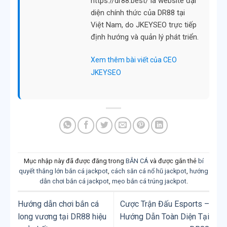
https://dr88.best/ là website đại
diện chính thức của DR88 tại
Việt Nam, do JKEYSEO trực tiếp
định hướng và quản lý phát triển.
Xem thêm bài viết của CEO
JKEYSEO
Mục nhập này đã được đăng trong
BẮN CÁ
và được gắn thẻ
bí
quyết thắng lớn bắn cá jackpot
,
cách săn cá nổ hũ jackpot
,
hướng
dẫn chơi bắn cá jackpot
,
mẹo bắn cá trúng jackpot
.
Hướng dẫn chơi bắn cá
Cược Trận Đấu Esports –
long vương tại DR88 hiệu
Hướng Dẫn Toàn Diện Tại