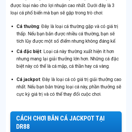
được loại nào cho lợi nhuận cao nhất. Dưới đây là 3
loại cá phổ biến mà bạn sẽ gặp trong trò chơi:
Cá thường
: Đây là loại cá thường gặp và có giá trị
thấp. Nếu bạn bắn được nhiều cá thường, bạn sẽ
tích lũy được một số điểm nhưng không đáng kể.
Cá đặc biệt
: Loại cá này thường xuất hiện ít hơn
nhưng mang lại giải thưởng lớn hơn. Những cá đặc
biệt này có thể là cá mập, cá thần hay cá vàng.
Cá jackpot
: Đây là loại cá có giá trị giải thưởng cao
nhất. Nếu bạn bắn trúng loại cá này, phần thưởng sẽ
cực kỳ giá trị và có thể thay đổi cuộc chơi.
CÁCH CHƠI BẮN CÁ JACKPOT TẠI
DR88