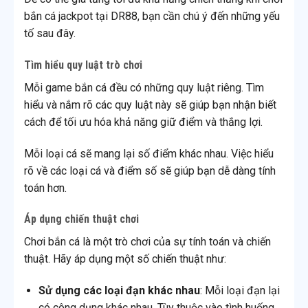
bắn cá jackpot tại DR88, bạn cần chú ý đến những yếu
tố sau đây.
Tìm hiểu quy luật trò chơi
Mỗi game bắn cá đều có những quy luật riêng. Tìm
hiểu và nắm rõ các quy luật này sẽ giúp bạn nhận biết
cách để tối ưu hóa khả năng giữ điểm và thắng lợi.
Mỗi loại cá sẽ mang lại số điểm khác nhau. Việc hiểu
rõ về các loại cá và điểm số sẽ giúp bạn dễ dàng tính
toán hơn.
Áp dụng chiến thuật chơi
Chơi bắn cá là một trò chơi của sự tính toán và chiến
thuật. Hãy áp dụng một số chiến thuật như:
Sử dụng các loại đạn khác nhau
: Mỗi loại đạn lại
có công dụng khác nhau. Tùy thuộc vào tình huống