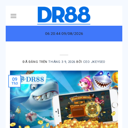
Chuyển
đến
nội
dung
06:20:44 09/08/2026
ĐÃ ĐĂNG TRÊN
THÁNG 3 9, 2026
BỞI
CEO JKEYSEO
09
Th3