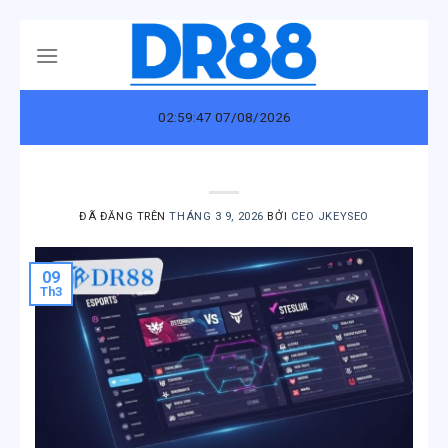
Chuyển
đến
nội
dung
02:59:48 07/08/2026
ĐÃ ĐĂNG TRÊN
THÁNG 3 9, 2026
BỞI
CEO JKEYSEO
09
Th3