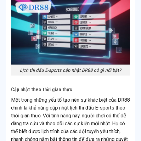
Lịch thi đấu E-sports cập nhật DR88 có gì nổi bật?
Cập nhật theo thời gian thực
Một trong những yếu tố tạo nên sự khác biệt của DR88
chính là khả năng cập nhật lịch thi đấu E-sports theo
thời gian thực. Với tính năng này, người chơi có thể dễ
dàng tra cứu và theo dõi các sự kiện mới nhất. Họ có
thể biết được lịch trình của các đội tuyển yêu thích,
nhanh chóng nắm bắt thông tin để đưa ra những quyết