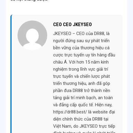
CEO CEO JKEYSEO
JKEYSEO – CEO của DR88, là
người đứng sau sự phát triển
bền vững của thương hiệu cá
cược trực tuyến uy tín hàng đầu
châu Á. Với hơn 15 năm kinh
nghiệm trong lĩnh vực giải trí
trực tuyến và chiến lược phát
triển thương hiệu, anh đã góp
phần đưa DR88 trở thành nền
tảng giải trí minh bạch, an toàn
và đẳng cấp quốc tế. Hiện nay,
https://dr88.best/ là website đại
diện chính thức của DR88 tại
Việt Nam, do JKEYSEO trực tiếp