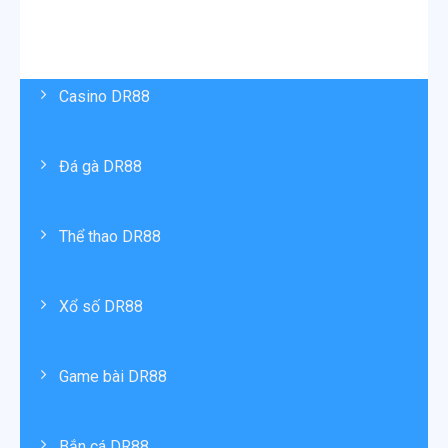
tặng
tại
cực
thưởng
DR88
đẹp,
nổ
bắn
hũ
là
mỗi
trúng
Casino DR88
ngày
–
nhận
ngay
tiền
Đá gà DR88
mặt
Thể thao DR88
Xổ số DR88
Game bài DR88
Bắn cá DR88