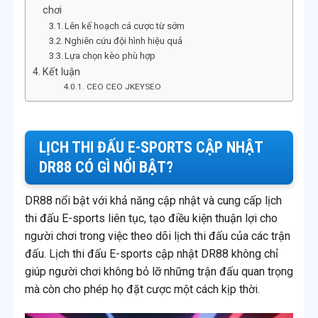
chơi
Lên kế hoạch cá cược từ sớm
Nghiên cứu đội hình hiệu quả
Lựa chọn kèo phù hợp
Kết luận
CEO CEO JKEYSEO
LỊCH THI ĐẤU E-SPORTS CẬP NHẬT
DR88 CÓ GÌ NỔI BẬT?
DR88 nổi bật với khả năng cập nhật và cung cấp lịch
thi đấu E-sports liên tục, tạo điều kiện thuận lợi cho
người chơi trong việc theo dõi lịch thi đấu của các trận
đấu. Lịch thi đấu E-sports cập nhật DR88 không chỉ
giúp người chơi không bỏ lỡ những trận đấu quan trọng
mà còn cho phép họ đặt cược một cách kịp thời.