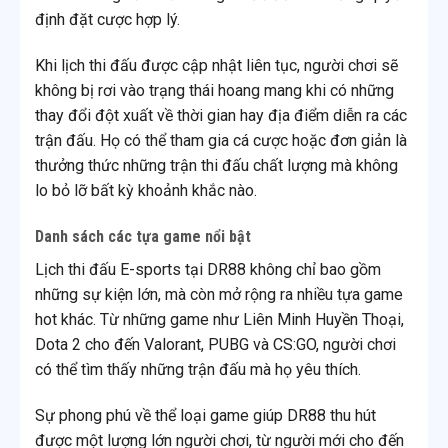
định đặt cược hợp lý.
Khi lịch thi đấu được cập nhật liên tục, người chơi sẽ
không bị rơi vào trạng thái hoang mang khi có những
thay đổi đột xuất về thời gian hay địa điểm diễn ra các
trận đấu. Họ có thể tham gia cá cược hoặc đơn giản là
thưởng thức những trận thi đấu chất lượng mà không
lo bỏ lỡ bất kỳ khoảnh khắc nào.
Danh sách các tựa game nổi bật
Lịch thi đấu E-sports tại DR88 không chỉ bao gồm
những sự kiện lớn, mà còn mở rộng ra nhiều tựa game
hot khác. Từ những game như Liên Minh Huyền Thoại,
Dota 2 cho đến Valorant, PUBG và CS:GO, người chơi
có thể tìm thấy những trận đấu mà họ yêu thích.
Sự phong phú về thể loại game giúp DR88 thu hút
được một lượng lớn người chơi, từ người mới cho đến