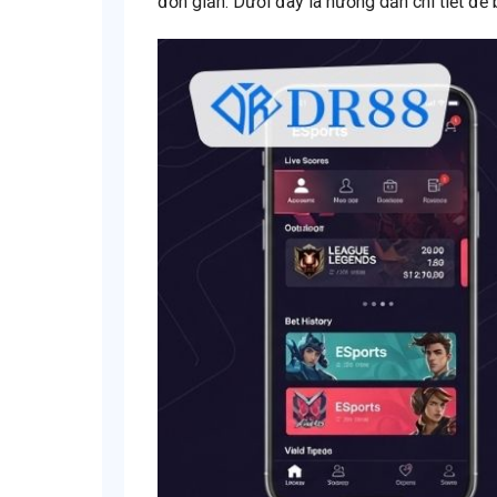
đơn giản. Dưới đây là hướng dẫn chi tiết đ