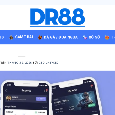
GAME BÀI
TS
ĐÁ GÀ / ĐUA NGỰA
XỔ SỐ
T
TRÊN
THÁNG 3 9, 2026
BỞI
CEO JKEYSEO