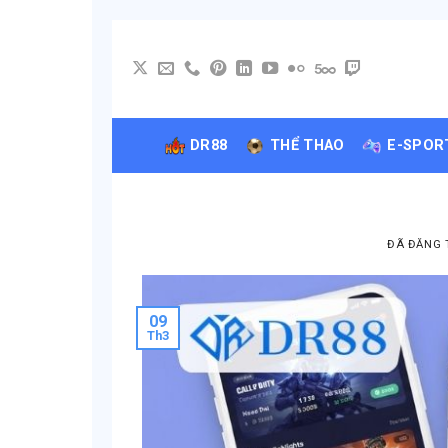
Chuyển
đến
nội
dung
DR88
THỂ THAO
E-SPOR
ĐÃ ĐĂNG 
09
Th3