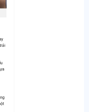
ay
trải
ếu
lựa
óng
một