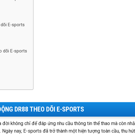
dõi E-sports
o dõi E-sports
 ĐỘNG DR88 THEO DÕI E-SPORTS
 đời không chỉ để đáp ứng nhu cầu thông tin thể thao mà còn nh
 Ngày nay, E-sports đã trở thành một hiện tượng toàn cầu, thu hút