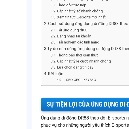
Theo dõi trực tiếp
Cập nhật tỷ số nhanh chóng
Xem tin tức E-sports mới nhất
Cách sử dụng ứng dụng di động DR88 theo 
Tải ứng dụng dr88
Đăng nhập tài khoản
Trải nghiệm các tính năng
Lý do nên dùng ứng dụng di động DR88 the
Thông báo thời gian thực
Cập nhật tỷ lệ cược nhanh chóng
Lựa chọn đáng tin cậy
Kết luận
CEO CEO JKEYSEO
SỰ TIỆN LỢI CỦA ỨNG DỤNG DI
Ứng dụng di động DR88 theo dõi E-sports ra
phục vụ cho những người yêu thích E-sports.