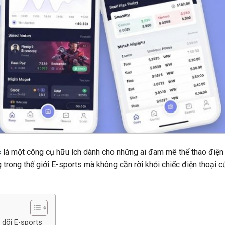
s
là một công cụ hữu ích dành cho những ai đam mê thể thao điện 
g trong thế giới E-sports mà không cần rời khỏi chiếc điện thoại c
 dõi E-sports