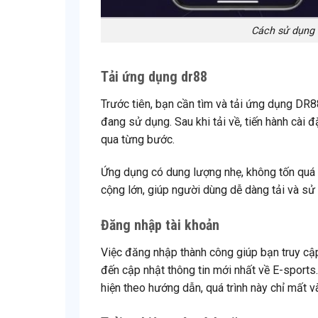
Cách sử dụng 
Tải ứng dụng dr88
Trước tiên, bạn cần tìm và tải ứng dụng DR
đang sử dụng. Sau khi tải về, tiến hành cài
qua từng bước.
Ứng dụng có dung lượng nhẹ, không tốn quá 
cộng lớn, giúp người dùng dễ dàng tải và sử
Đăng nhập tài khoản
Việc đăng nhập thành công giúp bạn truy cập
đến cập nhật thông tin mới nhất về E-sports
hiện theo hướng dẫn, quá trình này chỉ mất và