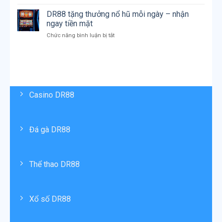
Hướng
thưởng
hũ
dẫn
DR88 tặng thưởng nổ hũ mỗi ngày – nhận
DR88
cực
săn
–
ngay tiền mặt
vui
hũ
đồ
ở
Chức năng bình luận bị tắt
jackpot
họa
DR88
khủng
3D
tặng
tại
cực
thưởng
DR88
đẹp,
nổ
bắn
hũ
là
mỗi
trúng
Casino DR88
ngày
–
nhận
ngay
tiền
Đá gà DR88
mặt
Thể thao DR88
Xổ số DR88