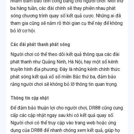
nhằm đảm bảo tính công bằng cho người chơi. Mỗi thứ
ba hàng tuần, các đài chính sẽ thay phiên nhau phát
sóng chương trình quay số kết quả cược. Những ai đã
tham gia cũng sẽ nắm rõ thời gian cụ thể này để không
bỏ lỡ cơ hội.
Các đài phát thanh phát sóng
Người chơi có thể theo dõi kết quả thông qua các đài
phát thanh như Quảng Ninh, Hà Nội, hay một số kênh
truyền hình địa phương. Đây là những kênh chính thức
phát sóng kết quả xổ số miền Bắc thứ ba, đảm bảo
rằng người chơi sẽ không bỏ lỡ thông tin quan trọng.
Thông tin cập nhật
Để đảm bảo thuận lợi cho người chơi, DR88 cũng cung
cấp các cập nhật ngay sau khi có kết quả quay số.
Người chơi có thể truy cập vào trang web hoặc ứng
dụng của DR88 để nhanh chóng xem kết quả, giúp họ