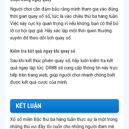
Người chơi cần đảm bảo rằng mình tham gia vào đúng
thời gian quay xổ số, tức là vào chiều thứ ba hàng tuần.
Việc này cực kỳ quan trọng vì nếu không, bạn có thể bỏ
lỡ cơ hội quý giá. Hãy xác lập một thói quen thường
xuyên để theo dõi lịch quay số.
Kiểm tra kết quả ngay khi quay số
Sau khi kết thúc phiên quay số, hãy luôn kiểm tra kết
quả ngay lập tức. DR88 sẽ cung cấp thông tin này trực
tiếp trên trang web, giúp người chơi nhanh chóng biết
được kết quả cược của mình.
KẾT LUẬN
Xổ số miền Bắc thứ ba hàng tuần thực sự là một trong
những thú vui đầy lôi cuốn cho những người đam mê