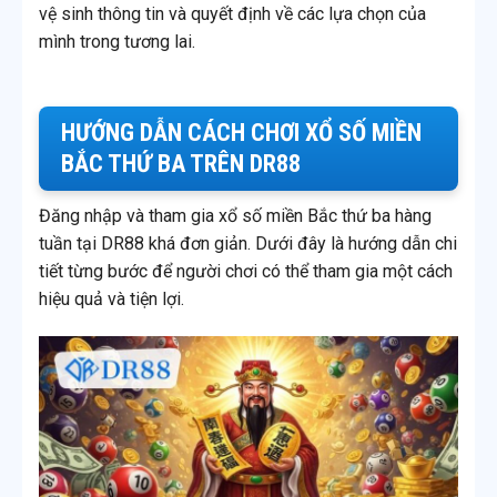
vệ sinh thông tin và quyết định về các lựa chọn của
mình trong tương lai.
HƯỚNG DẪN CÁCH CHƠI XỔ SỐ MIỀN
BẮC THỨ BA TRÊN DR88
Đăng nhập và tham gia xổ số miền Bắc thứ ba hàng
tuần tại DR88 khá đơn giản. Dưới đây là hướng dẫn chi
tiết từng bước để người chơi có thể tham gia một cách
hiệu quả và tiện lợi.