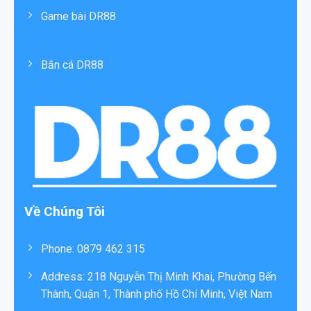
Game bài DR88
Bắn cá DR88
Về Chúng Tôi
Phone: 0879 462 315
Address: 218 Nguyễn Thị Minh Khai, Phường Bến
Thành, Quận 1, Thành phố Hồ Chí Minh, Việt Nam