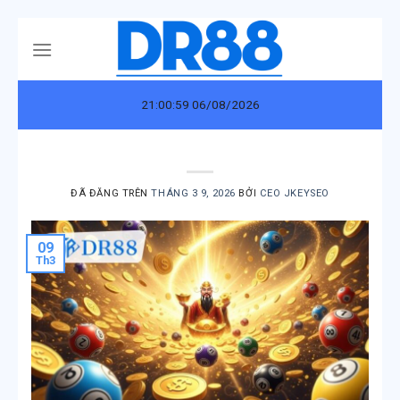
Chuyển
đến
nội
dung
21:01:00 06/08/2026
ĐÃ ĐĂNG TRÊN
THÁNG 3 9, 2026
BỞI
CEO JKEYSEO
09
Th3